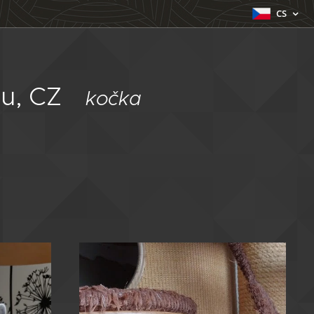
CS
eu, CZ
kočka