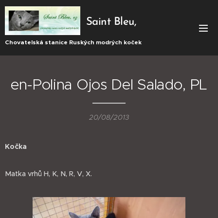
Saint Bleu,
CZ
Chovatelská stanice Ruských modrých koček
en-Polina Ojos Del Salado, PL
20/08/2013
Kočka
Matka vrhů H, K, N, R, V, X.